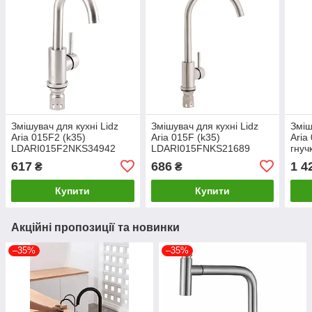
Змішувач для кухні Lidz
Змішувач для кухні Lidz
Зміш
Aria 015F2 (k35)
Aria 015F (k35)
Aria
LDARI015F2NKS34942
LDARI015FNKS21689
гнуч
Nickel
Nickel
LDA
617
686
1 4
₴
₴
Grap
Купити
Купити
Акційні пропозиції та новинки
–35%
–35%