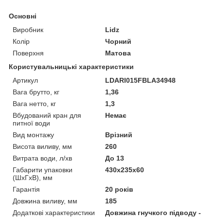
Основні
Виробник
Lidz
Колір
Чорний
Поверхня
Матова
Користувальницькі характеристики
Артикул
LDARI015FBLA34948
Вага брутто, кг
1,36
Вага нетто, кг
1,3
Вбудований кран для
Немає
питної води
Вид монтажу
Врізний
Висота виливу, мм
260
Витрата води, л/хв
До 13
Габарити упаковки
430х235х60
(ШхГхВ), мм
Гарантія
20 років
Довжина виливу, мм
185
Додаткові характеристики
Довжина гнучкого підводу -