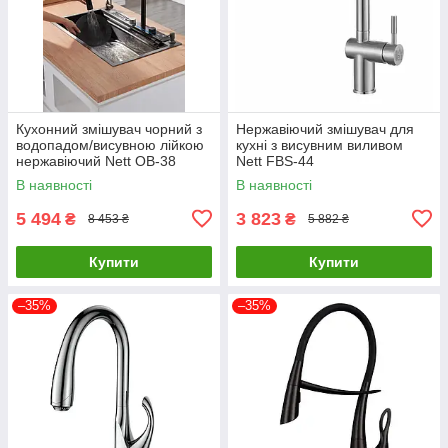
Кухонний змішувач чорний з
Нержавіючий змішувач для
водопадом/висувною лійкою
кухні з висувним виливом
нержавіючий Nett OB-38
Nett FBS-44
В наявності
В наявності
5 494
3 823
₴
₴
8 453 ₴
5 882 ₴
Купити
Купити
–35%
–35%