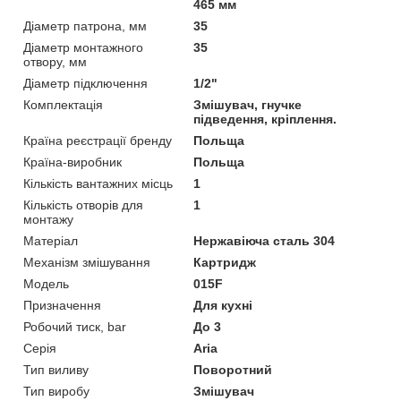
465 мм
Діаметр патрона, мм
35
Діаметр монтажного
35
отвору, мм
Діаметр підключення
1/2"
Комплектація
Змішувач, гнучке
підведення, кріплення.
Країна реєстрації бренду
Польща
Країна-виробник
Польща
Кількість вантажних місць
1
Кількість отворів для
1
монтажу
Матеріал
Нержавіюча сталь 304
Механізм змішування
Картридж
Мoдель
015F
Призначення
Для кухні
Робочий тиск, bar
До 3
Серія
Aria
Тип виливу
Поворотний
Тип виробу
Змішувач