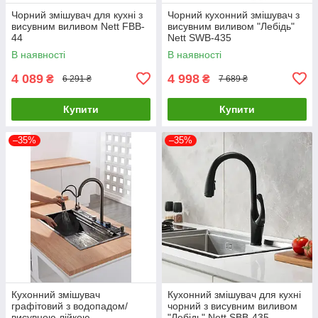
Чорний змішувач для кухні з
Чорний кухонний змішувач з
висувним виливом Nett FBB-
висувним виливом "Лебідь"
44
Nett SWB-435
В наявності
В наявності
4 089
4 998
₴
₴
6 291 ₴
7 689 ₴
Купити
Купити
–35%
–35%
Кухонний змішувач
Кухонний змішувач для кухні
графітовий з водопадом/
чорний з висувним виливом
висувною лійкою
"Лебідь" Nett SBB-435