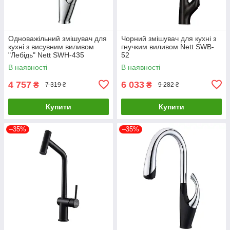
Одноважільний змішувач для
Чорний змішувач для кухні з
кухні з висувним виливом
гнучким виливом Nett SWB-
"Лебідь" Nett SWH-435
52
В наявності
В наявності
4 757
6 033
₴
₴
7 319 ₴
9 282 ₴
Купити
Купити
–35%
–35%