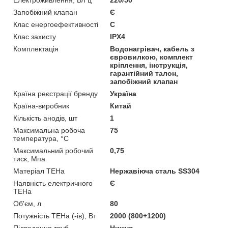
Запобіжний клапан
Є
Клас енергоефективності
C
Клас захисту
IPX4
Комплектація
Водонагрівач, кабель з
євровилкою, комплект
кріплення, інструкція,
гарантійний талон,
запобіжний клапан
Країна реєстрації бренду
Україна
Країна-виробник
Китай
Кількість анодів, шт
1
Максимальна робоча
75
температура, °С
Максимальний робочий
0,75
тиск, Мпа
Матеріал ТЕНа
Нержавіюча сталь SS304
Наявність електричного
Є
ТЕНа
Об'єм, л
80
Потужність ТЕНа (-ів), Вт
2000 (800+1200)
Підведення труб
Нижня