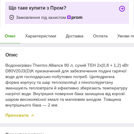
Що таке купити з Пром?
Замовлення під захистом
Опис
Характеристики
Доставка
Оплата
Умови п
Опис
Водонагрівач Thermo Alliance 80 л, сухий ТЕН 2х(0,8 + 1,2) кВт
D80V20J3(D)K призначений для забезпечення подачі гарячої
води для господарсько-побутових потреб. Циліндрична
форма корпусу та шар теплоізоляції з пінополіуретану
зменшують тепловтрати й ефективно зберігають температуру
нагрітої води. Внутрішня поверхня бака захищена від корозії
шаром високоякісної емалі та магнієвим анодом. Товщина
внутрішнього бака — 2 мм.
Приховати