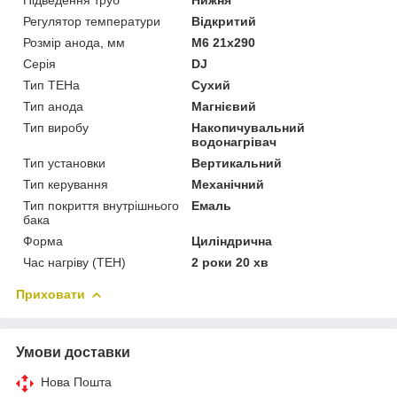
Регулятор температури
Відкритий
Розмір анода, мм
М6 21х290
Серія
DJ
Тип ТЕНа
Сухий
Тип анода
Магнієвий
Тип виробу
Накопичувальний
водонагрівач
Тип установки
Вертикальний
Тип керування
Механічний
Тип покриття внутрішнього
Емаль
бака
Форма
Циліндрична
Час нагріву (ТЕН)
2 роки 20 хв
Приховати
Умови доставки
Нова Пошта