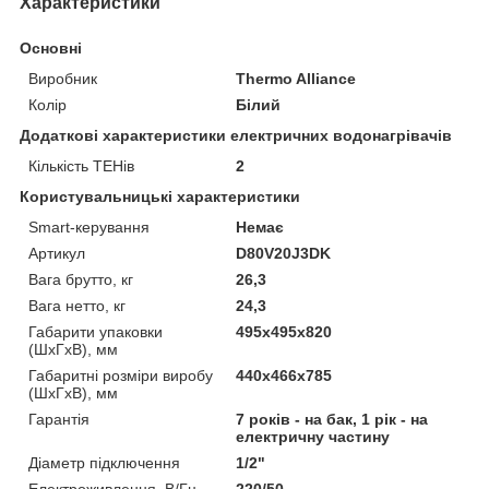
Характеристики
Основні
Виробник
Thermo Alliance
Колір
Білий
Додаткові характеристики електричних водонагрівачів
Кількість ТЕНів
2
Користувальницькі характеристики
Smart-керування
Немає
Артикул
D80V20J3DK
Вага брутто, кг
26,3
Вага нетто, кг
24,3
Габарити упаковки
495х495х820
(ШхГхВ), мм
Габаритні розміри виробу
440х466х785
(ШхГхВ), мм
Гарантія
7 років - на бак, 1 рік - на
електричну частину
Діаметр підключення
1/2"
Електроживлення, В/Гц
220/50