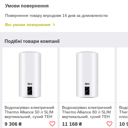
Умови повернення
Повернення товару впродовж 14 днів за домовленістю
Всі умови повернення
Подібні товари компанії
Водонагрівач електричний
Водонагрівач електричний
Водо
Thermo Alliance 50 л SLIM
Thermo Alliance 80 л SLIM
Ther
вертикальний, сухий ТЕН
вертикальний, сухий ТЕН
плос
2,0 кВт D50V20J(D)1-K
2,0 кВт D80V20J(D)2-K
сухи
9 306
11 168
10 
₴
₴
DT3