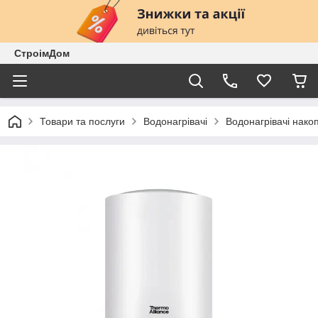
СтроімДом
Товари та послуги
Водонагрівачі
Водонагрівачі нако