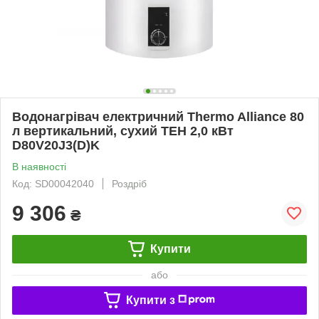
Водонагрівач електричний Thermo Alliance 80
л вертикальний, сухий ТЕН 2,0 кВт
D80V20J3(D)K
В наявності
Код: SD00042040
Роздріб
9 306
₴
Купити
або
Купити з