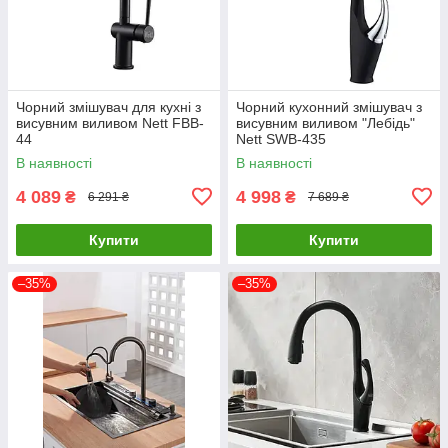
Чорний змішувач для кухні з
Чорний кухонний змішувач з
висувним виливом Nett FBB-
висувним виливом "Лебідь"
44
Nett SWB-435
В наявності
В наявності
4 089
4 998
₴
₴
6 291 ₴
7 689 ₴
Купити
Купити
–35%
–35%