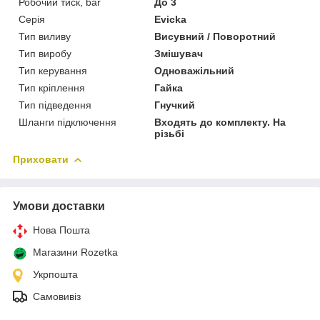
Робочий тиск, bar
До 3
Серія
Evicka
Тип виливу
Висувний / Поворотний
Тип виробу
Змішувач
Тип керування
Одноважільний
Тип кріплення
Гайка
Тип підведення
Гнучкий
Шланги підключення
Входять до комплекту. На
різьбі
Приховати
Умови доставки
Нова Пошта
Магазини Rozetka
Укрпошта
Самовивіз