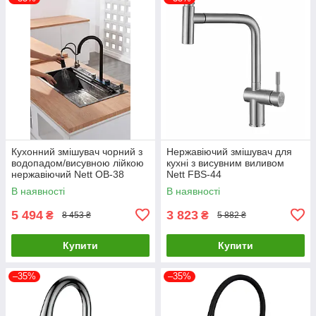
Кухонний змішувач чорний з
Нержавіючий змішувач для
водопадом/висувною лійкою
кухні з висувним виливом
нержавіючий Nett OB-38
Nett FBS-44
В наявності
В наявності
5 494
3 823
₴
₴
8 453 ₴
5 882 ₴
Купити
Купити
–35%
–35%