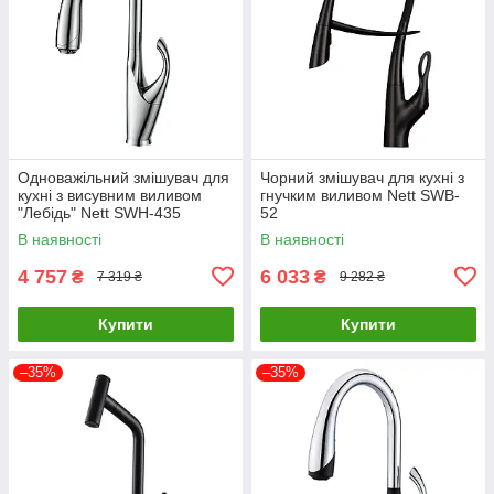
Одноважільний змішувач для
Чорний змішувач для кухні з
кухні з висувним виливом
гнучким виливом Nett SWB-
"Лебідь" Nett SWH-435
52
В наявності
В наявності
4 757
6 033
₴
₴
7 319 ₴
9 282 ₴
Купити
Купити
–35%
–35%