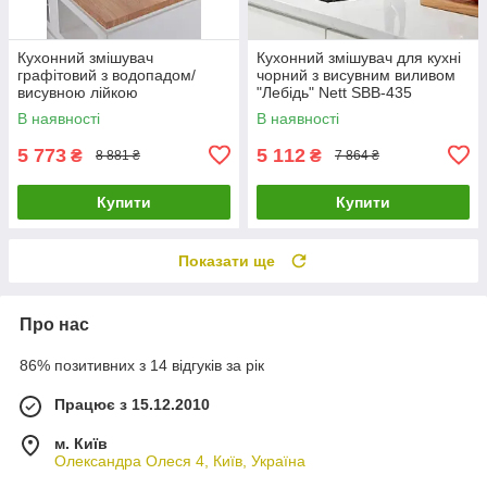
Кухонний змішувач
Кухонний змішувач для кухні
графітовий з водопадом/
чорний з висувним виливом
висувною лійкою
"Лебідь" Nett SBB-435
нержавіючий Nett OG-38
В наявності
В наявності
5 773
5 112
₴
₴
8 881 ₴
7 864 ₴
Купити
Купити
Показати ще
Про нас
86% позитивних з 14 відгуків за рік
Працює з 15.12.2010
м. Київ
Олександра Олеся 4, Київ, Україна