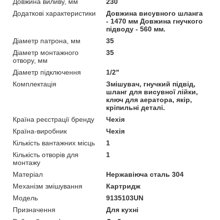
Довжина виливу, мм
230
Додаткові характеристики
Довжина висувного шланга
- 1470 мм Довжина гнучкого
підводу - 560 мм.
Діаметр патрона, мм
35
Діаметр монтажного
35
отвору, мм
Діаметр підключення
1/2"
Комплектація
Змішувач, гнучкий підвід,
шланг для висувної лійки,
ключ для аератора, якір,
кріпильні деталі.
Країна реєстрації бренду
Чехія
Країна-виробник
Чехія
Кількість вантажних місць
1
Кількість отворів для
1
монтажу
Матеріал
Нержавіюча сталь 304
Механізм змішування
Картридж
Мoдель
9135103UN
Призначення
Для кухні