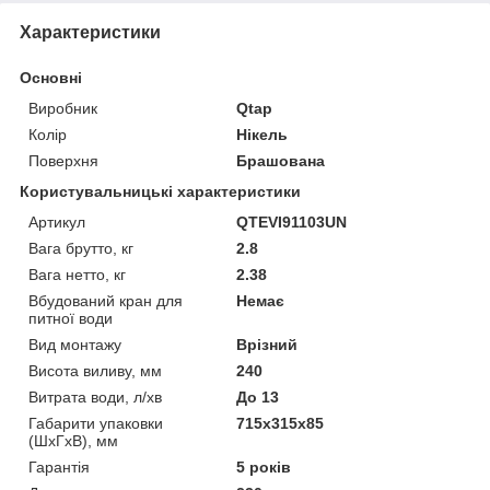
Характеристики
Основні
Виробник
Qtap
Колір
Нікель
Поверхня
Брашована
Користувальницькі характеристики
Артикул
QTEVI91103UN
Вага брутто, кг
2.8
Вага нетто, кг
2.38
Вбудований кран для
Немає
питної води
Вид монтажу
Врізний
Висота виливу, мм
240
Витрата води, л/хв
До 13
Габарити упаковки
715х315х85
(ШхГхВ), мм
Гарантія
5 років