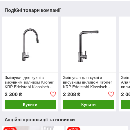
Подібні товари компанії
Змішувач для кухні з
Змішувач для кухні з
Зміш
висувним виливом Kroner
висувним виливом Kroner
Aria
KRP Edelstahl Klassisch -
KRP Edelstahl Klassisch -
вили
PVD03915
PVD03917
LDA
2 300
2 208
2 0
₴
₴
Nick
Купити
Купити
Акційні пропозиції та новинки
–35%
–35%