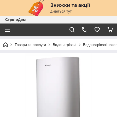
СтроімДом
Товари та послуги
Водонагрівачі
Водонагрівачі нако