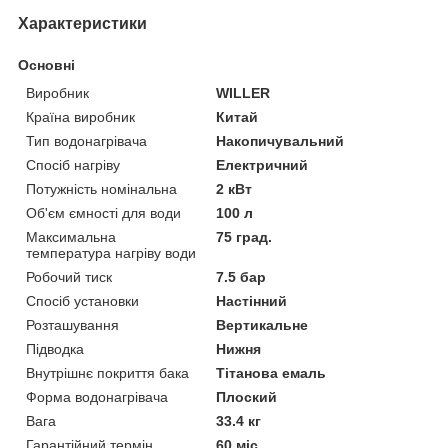
Характеристики
Основні
Виробник
WILLER
Країна виробник
Китай
Тип водонагрівача
Накопичувальний
Спосіб нагріву
Електричний
Потужність номінальна
2 кВт
Об'єм ємності для води
100 л
Максимальна
75 град.
температура нагріву води
Робочий тиск
7.5 бар
Спосіб установки
Настінний
Розташування
Вертикальне
Підводка
Нижня
Внутрішнє покриття бака
Тітанова емаль
Форма водонагрівача
Плоский
Вага
33.4 кг
Гарантійний термін
60 міс