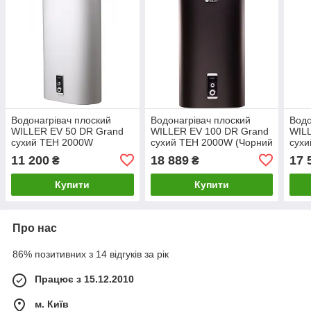
Водонагрівач плоский
Водонагрівач плоский
Водо
WILLER EV 50 DR Grand
WILLER EV 100 DR Grand
WIL
сухий ТЕН 2000W
сухий ТЕН 2000W (Чорний
сухи
матовий)
мато
11 200
18 889
17 
₴
₴
Купити
Купити
Про нас
86% позитивних з 14 відгуків за рік
Працює з 15.12.2010
м. Київ