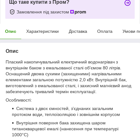
Що таке купити з Пром?
Замовлення під захистом
Опис
Характеристики
Доставка
Оплата
Умови п
Опис
Плаский накопичувальний електричний водонагрівач з
внутрішнім баком з емальованої сталі об'ємом 80 літрів.
Оснащений двома сухими (захищеними) нагрівальними
елементами загальною потужністю 2,0 кВт. Внутрішній бак,
виготовлений з емальованої сталі, і захисний магнієвий анод
забезпечують тривалий термін експлуатації.
Особливості:
Система з двох ємностей, з'єднаних загальним
протоком води, теплоізоляцією і зовнішнім корпусом
Внутрішня поверхня бака захищена шаром
титанокварцевої емалі (нанесення при температурі
1000°C)