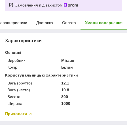
Замовлення під захистом
арактеристики
Доставка
Оплата
Умови повернення
Характеристики
Основні
Виробник
Mirater
Колір
Білий
Користувальницькі характеристики
Вага (брутто)
12.1
Вага (нетто)
10.8
Висота
800
Ширина
1000
Приховати