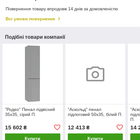
Повернення товару впродовж 14 днів за домовленістю
Всі умови повернення
Подібні товари компанії
"Родео" Пенал підвісний
"Аскольд" пенал
"Аск
35х35, сірий П.
підлоговий 50х35, білий П.
підл
П.
15 602
12 413
14 
₴
₴
Купити
Купити