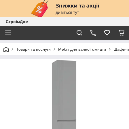
СтроімДом
Товари та послуги
Меблі для ванної кімнати
Шафи-п