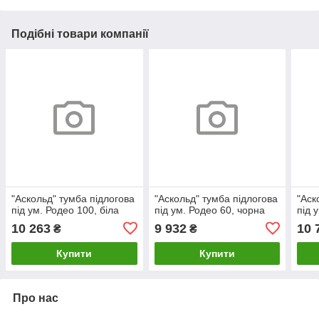
Подібні товари компанії
"Аскольд" тумба підлогова
"Аскольд" тумба підлогова
"Аск
під ум. Родео 100, біла
під ум. Родео 60, чорна
під 
10 263
9 932
10 
₴
₴
Купити
Купити
Про нас