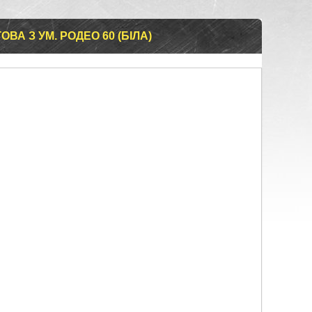
ВА З УМ. РОДЕО 60 (БІЛА)