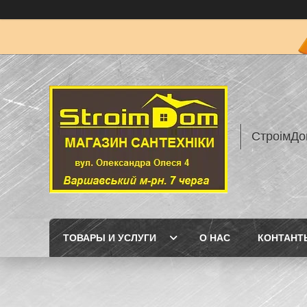
СтроімДо
ТОВАРЫ И УСЛУГИ
О НАС
КОНТАНТ