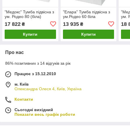
"Медокс" Тумба підвісна з
"Елара" Тумба підвісна з
"Мед
ум. Родео 80 (біла)
ум.Родео 60 біла
ум. 
17 822
13 935
18 
₴
₴
Купити
Купити
Про нас
86% позитивних з 14 відгуків за рік
Працює з 15.12.2010
м. Київ
Олександра Олеся 4, Київ, Україна
Контакти
Сьогодні вихідний
Показати весь графік роботи