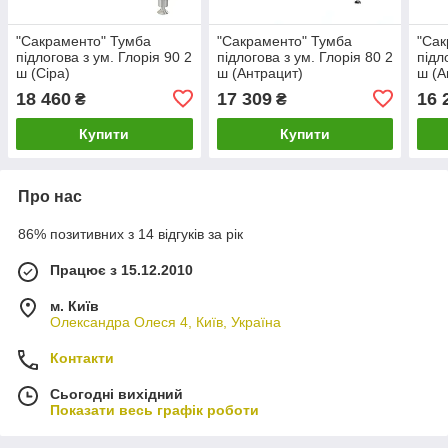
"Сакраменто" Тумба
"Сакраменто" Тумба
"Сак
підлогова з ум. Глорія 90 2
підлогова з ум. Глорія 80 2
підл
ш (Сіра)
ш (Антрацит)
ш (А
18 460
17 309
16 
₴
₴
Купити
Купити
Про нас
86% позитивних з 14 відгуків за рік
Працює з 15.12.2010
м. Київ
Олександра Олеся 4, Київ, Україна
Контакти
Сьогодні вихідний
Показати весь графік роботи