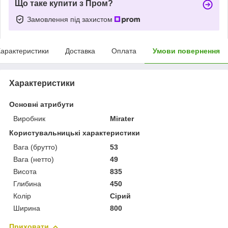
Що таке купити з Пром?
Замовлення під захистом
арактеристики
Доставка
Оплата
Умови повернення
Характеристики
Основні атрибути
Виробник
Mirater
Користувальницькі характеристики
Вага (брутто)
53
Вага (нетто)
49
Висота
835
Глибина
450
Колір
Сірий
Ширина
800
Приховати