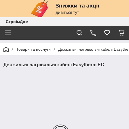
СтроімДом
Товари та послуги
Двожильні нагрівальні кабелі Easyth
Двожильні нагрівальні кабелі Easytherm EC